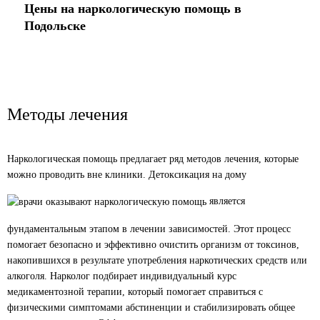
Цены на наркологическую помощь в
Подольске
Снятие ломки
Стоимость услуги
Методы лечения
от
5 000
₽
ЗАКАЗАТЬ ЗВОНОК
Наркологическая помощь предлагает ряд методов лечения, которые
можно проводить вне клиники. Детоксикация на дому
является
Детоксикация организма
Стоимость услуги
фундаментальным этапом в лечении зависимостей. Этот процесс
от
4 500
₽
помогает безопасно и эффективно очистить организм от токсинов,
накопившихся в результате употребления наркотических средств или
ЗАКАЗАТЬ ЗВОНОК
алкоголя. Нарколог подбирает индивидуальный курс
медикаментозной терапии, который помогает справиться с
физическими симптомами абстиненции и стабилизировать общее