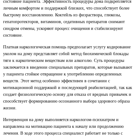
состояние пациента. Эффективность процедуры дома подкрепляется
Вызов нарколога на дом
личным комфортом и поддержкой близких, что способствует более
Стоимость услуги
быстрому восстановлению. Коктейль из физраствора, глюкозы,
от
5 500
₽
гепатопротекторов, витаминов, седативных препаратов снимают
синдром отмены, ускоряют процесс очищения и стабилизируют
ЗАКАЗАТЬ ЗВОНОК
состояние.
Платная наркологическая помощь предполагает услугу кодирование
уколом на дому представляет собой метод биохимической блокады
Интервенция
тяги к наркотическим веществам или алкоголю. Суть процедуры
Стоимость услуги
заключается в введении специальных препаратов, которые вызывают
от
2 000
₽
у пациента стойкое отвращение к употреблению определенных
веществ. Этот метод особенно эффективен в сочетании с
ЗАКАЗАТЬ ЗВОНОК
мотивационной поддержкой и последующей реабилитацией, так как
создает физиологическую основу для отказа от вредных привычек и
способствует формированию осознанного выбора здорового образа
жизни.
Интервенция на дому выполняется наркологом-психиатром и
направлена на мотивацию пациента к началу или продолжению
лечения. В ходе этого процесса специалист работает не только с