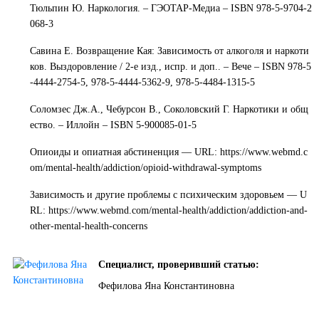
Тюльпин Ю. Наркология. – ГЭОТАР-Медиа – ISBN 978-5-9704-2
068-3
Савина Е. Возвращение Кая: Зависимость от алкоголя и наркоти
ков. Выздоровление / 2-е изд., испр. и доп.. – Вече – ISBN 978-5
-4444-2754-5, 978-5-4444-5362-9, 978-5-4484-1315-5
Соломзес Дж.А., Чебурсон В., Соколовский Г. Наркотики и общ
ество. – Иллойн – ISBN 5-900085-01-5
Опиоиды и опиатная абстиненция — URL:
https://www.webmd.c
om/mental-health/addiction/opioid-withdrawal-symptoms
Зависимость и другие проблемы с психическим здоровьем — U
RL:
https://www.webmd.com/mental-health/addiction/addiction-and-
other-mental-health-concerns
Специалист, проверивший статью:
Фефилова Яна Константиновна