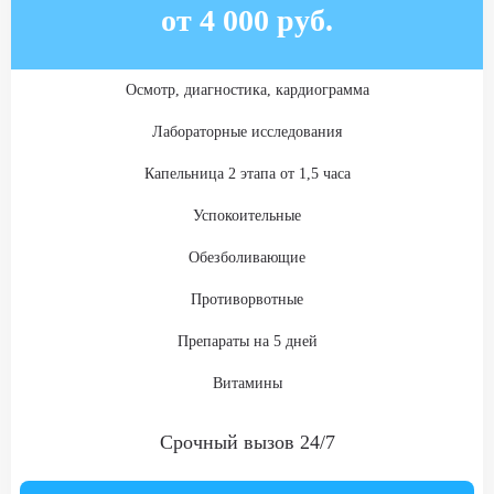
ЗАКАЗАТЬ ЗВОНОК
от 4 000 руб.
Одноместная палата (люкс)
Осмотр, диагностика, кардиограмма
Стоимость услуги
Лабораторные исследования
12 000
₽
Капельница 2 этапа от 1,5 часа
ЗАКАЗАТЬ ЗВОНОК
Успокоительные
Обезболивающие
ВИП палата (одноместная)
Противорвотные
Стоимость услуги
14 000
₽
Препараты на 5 дней
ЗАКАЗАТЬ ЗВОНОК
Витамины
Срочный вызов 24/7
ВИП палата (одноместная + дополнительное