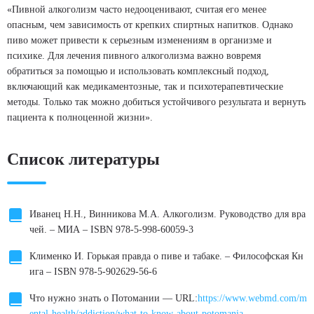
«Пивной алкоголизм часто недооценивают, считая его менее
опасным, чем зависимость от крепких спиртных напитков. Однако
пиво может привести к серьезным изменениям в организме и
психике. Для лечения пивного алкоголизма важно вовремя
обратиться за помощью и использовать комплексный подход,
включающий как медикаментозные, так и психотерапевтические
методы. Только так можно добиться устойчивого результата и вернуть
пациента к полноценной жизни».
Список литературы
Иванец Н.Н., Винникова М.А. Алкоголизм. Руководство для вра
чей. – МИА – ISBN 978-5-998-60059-3
Клименко И. Горькая правда о пиве и табаке. – Философская Кн
ига – ISBN 978-5-902629-56-6
Что нужно знать о Потомании — URL:
https://www.webmd.com/m
ental-health/addiction/what-to-know-about-potomania