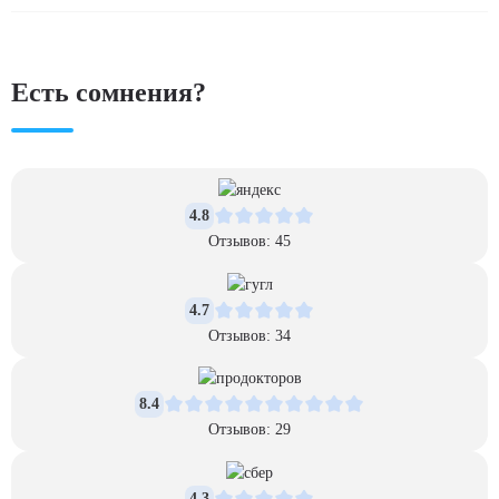
восстановление гормонального фона, так как употребление пива
После завершения основного курса лечения клиника предоставляет
снижает уровень тестостерона, что может привести к набору веса и
программу реабилитации, включающую психологическую
снижению сексуальной активности. Также учитываются
поддержку, помощь в восстановлении социальных связей и
Есть сомнения?
социальные факторы, влияющие на формирование зависимости.
адаптации к жизни без алкоголя. Также предлагаются регулярные
консультации с врачами и участие в группах поддержки, что
помогает предотвратить рецидивы и закрепить достигнутый
результат.
4.8
Отзывов: 45
4.7
Отзывов: 34
8.4
Отзывов: 29
4.3