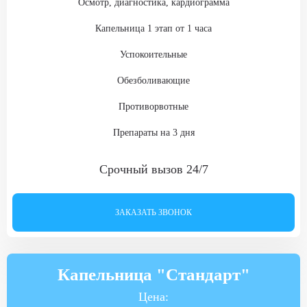
Осмотр, диагностика, кардиограмма
Общая палата
Стоимость услуги
Капельница 1 этап от 1 часа
4 500
₽
Успокоительные
ЗАКАЗАТЬ ЗВОНОК
Обезболивающие
Противорвотные
Двухместная палата (люкс)
Препараты на 3 дня
Стоимость услуги
7 500
₽
Срочный вызов 24/7
ЗАКАЗАТЬ ЗВОНОК
ЗАКАЗАТЬ ЗВОНОК
Одноместная палата (стандарт)
Стоимость услуги
Капельница "Стандарт"
10 000
₽
Цена: